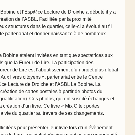
 Bobine et l’Esp@ce Lecture de Droixhe a débuté il y a
réation de l’ASBL. Facilitée par la proximité
x structures dans le quartier, celle-ci a évolué au fil
ble partenariat et donner naissance à de nombreux
a Bobine étaient invitées en tant que spectatrices aux
s que la Fureur de Lire. La participation des
reur de Lire est l’aboutissement d’un projet plus global
Aux livres citoyens
», partenariat entre le Centre
@ce Lecture de Droixhe et l’ASBL La Bobine. La
 création de cartes postales à partir de photos du
ualification). Ces photos, qui ont suscité échanges et
a création d’un livre. Ce livre «
Mix Cité : portes
la vie du quartier au travers de ses changements.
licitées pour présenter leur livre lors d’un évènement
ur de Lire. Les bibliothécaires y ont vu une opportunité