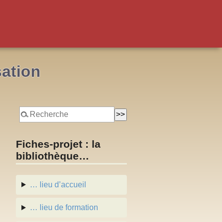
sation
Fiches-projet : la
bibliothèque…
… lieu d’accueil
… lieu de formation